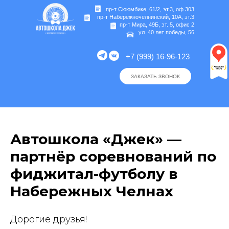
пр-т Сююмбике, 61/2, эт.3, оф.303
пр-т Набережночелнинский, 10А, эт.3
пр-т Мира, 49Б, эт. 5, офис 2
ул. 40 лет победы, 56
+7 (999) 16-96-123
ЗАКАЗАТЬ ЗВОНОК
Автошкола «Джек» —
партнёр соревнований по
фиджитал-футболу в
Набережных Челнах
Дорогие друзья!