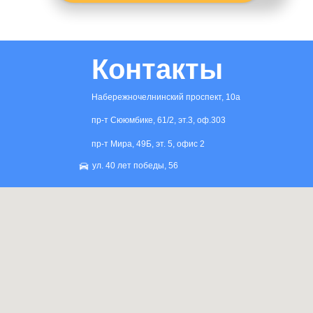
Контакты
Набережночелнинский проспект, 10а
пр-т Сююмбике, 61/2, эт.3, оф.303
пр-т Мира, 49Б, эт. 5, офис 2
ул. 40 лет победы, 56