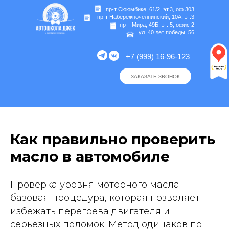
пр-т Сююмбике, 61/2, эт.3, оф.303
пр-т Набережночелнинский, 10А, эт.3
пр-т Мира, 49Б, эт. 5, офис 2
ул. 40 лет победы, 56
+7 (999) 16-96-123
ЗАКАЗАТЬ ЗВОНОК
Как правильно проверить
масло в автомобиле
Проверка уровня моторного масла —
базовая процедура, которая позволяет
избежать перегрева двигателя и
серьёзных поломок. Метод одинаков по