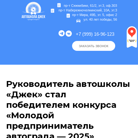
пр-т Сююмбике, 61/2, эт.3, оф.303
пр-т Набережночелнинский, 10А, эт.3
пр-т Мира, 49Б, эт. 5, офис 2
ул. 40 лет победы, 56
+7 (999) 16-96-123
ЗАКАЗАТЬ ЗВОНОК
Руководитель автошколы
«Джек» стал
победителем конкурса
«Молодой
предприниматель
автограда — 2025»