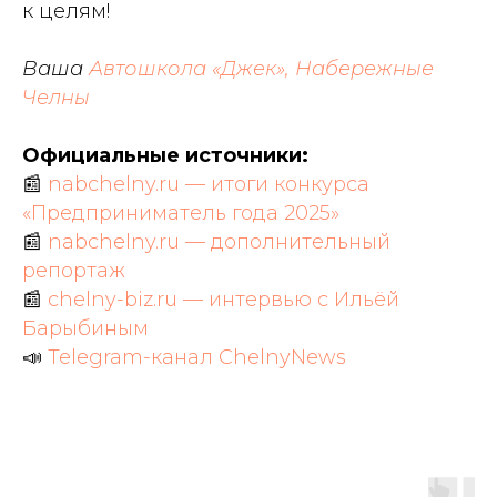
к целям!
Ваша
Автошкола «Джек», Набережные
Челны
Официальные источники:
📰
nabchelny.ru — итоги конкурса
«Предприниматель года 2025»
📰
nabchelny.ru — дополнительный
репортаж
📰
chelny-biz.ru — интервью с Ильёй
Барыбиным
📣
Telegram-канал ChelnyNews