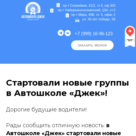
пр-т Сююмбике, 61/2, эт.3, оф.303
пр-т Набережночелнинский, 10А, эт.3
пр-т Мира, 49Б, эт. 5, офис 2
ул. 40 лет победы, 56
+7 (999) 16-96-123
ЗАКАЗАТЬ ЗВОНОК
Стартовали новые группы
в Автошколе «Джек»!
Дорогие будущие водители!
Рады сообщить отличную новость:
в
Автошколе «Джек» стартовали новые