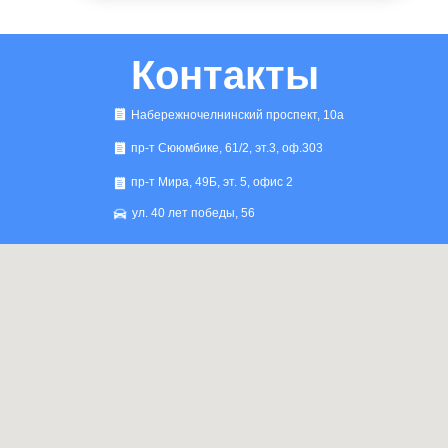
Контакты
Набережночелнинский проспект, 10а
пр-т Сююмбике, 61/2, эт.3, оф.303
пр-т Мира, 49Б, эт. 5, офис 2
ул. 40 лет победы, 56