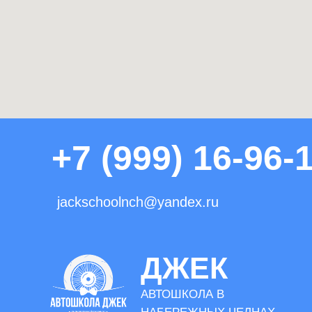
+7 (999) 16-96-
jackschoolnch@yandex.ru
ДЖЕК
АВТОШКОЛА В