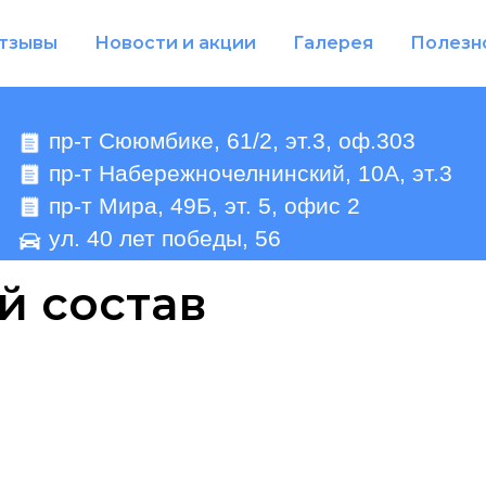
тзывы
Новости и акции
Галерея
Полезн
пр-т Сююмбике, 61/2, эт.3, оф.303
пр-т Набережночелнинский, 10А, эт.3
пр-т Мира, 49Б, эт. 5, офис 2
ул. 40 лет победы, 56
й состав