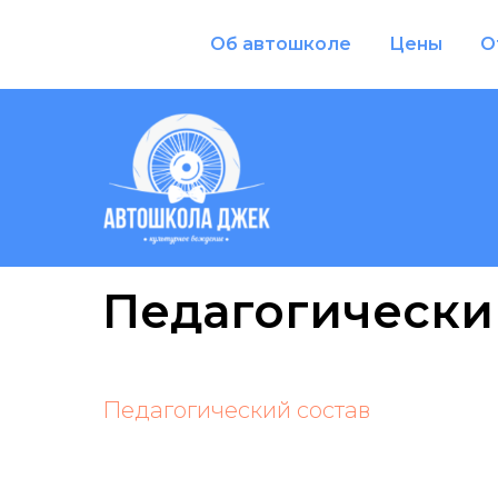
Об автошколе
Цены
О
Педагогически
Педагогический состав