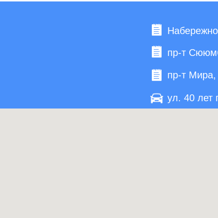
Набережноч
пр-т Сююмб
пр-т Мира, 
ул. 40 лет