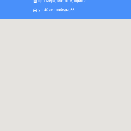
пр-т Мира, 49Б, эт. 5, офис 2
ул. 40 лет победы, 56