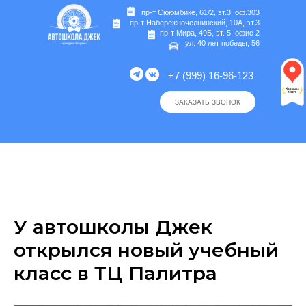
пр-т Сююмбике, 61/2, эт.3, оф.303
пр-т Набережночелнинский, 10А, эт.3
пр-т Мира, 49Б, эт. 5, офис 2
ул. 40 лет победы, 56
+7 (999) 16-96-123
ЗАКАЗАТЬ ЗВОНОК
У автошколы Джек
открылся новый учебный
класс в ТЦ Палитра