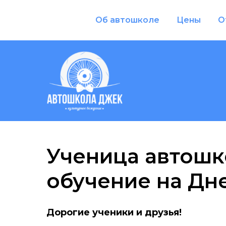
Об автошколе
Цены
О
Ученица автошк
обучение на Д
Дорогие ученики и друзья!