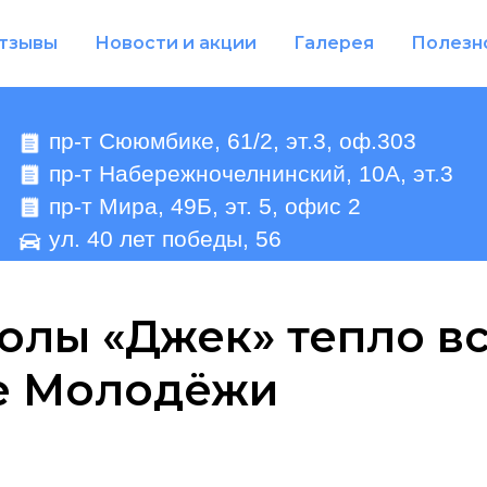
тзывы
Новости и акции
Галерея
Полезн
пр-т Сююмбике, 61/2, эт.3, оф.303
пр-т Набережночелнинский, 10А, эт.3
пр-т Мира, 49Б, эт. 5, офис 2
ул. 40 лет победы, 56
олы «Джек» тепло в
не Молодёжи