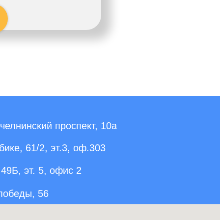
елнинский проспект, 10а
ике, 61/2, эт.3, оф.303
49Б, эт. 5, офис 2
 победы, 56