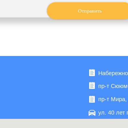
Отправить
Набережноч
пр-т Сююмб
пр-т Мира, 
ул. 40 лет