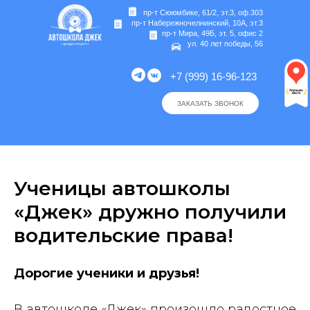
пр-т Сююмбике, 61/2, эт.3, оф.303
пр-т Набережночелнинский, 10А, эт.3
пр-т Мира, 49Б, эт. 5, офис 2
ул. 40 лет победы, 56
+7 (999) 16-96-123
ЗАКАЗАТЬ ЗВОНОК
Ученицы автошколы
«Джек» дружно получили
водительские права!
Дорогие ученики и друзья!
В автошколе «Джек» произошло радостное