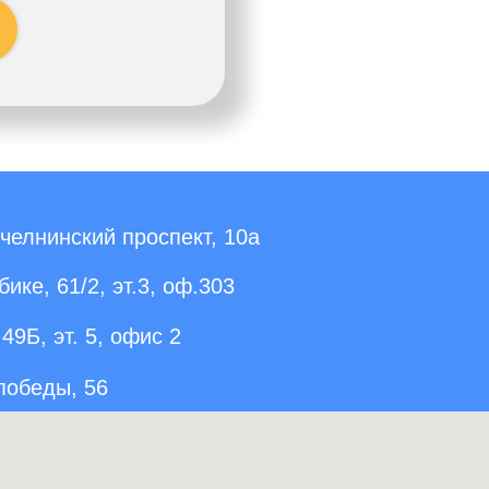
елнинский проспект, 10а
ике, 61/2, эт.3, оф.303
49Б, эт. 5, офис 2
 победы, 56