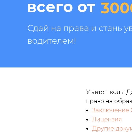
всего от
300
Сдай на права и стань 
водителем!
У автошколы Д
право на обра
Заключение
Лицензия
Другие доку