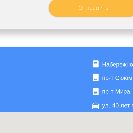
Отправить
Набережноч
пр-т Сююмб
пр-т Мира, 
ул. 40 лет