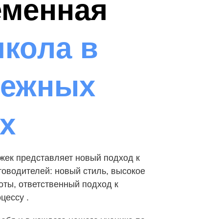
еменная
кола в
режных
х
жек представляет новый подход к
оводителей: новый стиль, высокое
оты, ответственный подход к
цессу .