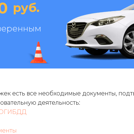
0
руб.
уверенным
жек есть все необходимые документы, по
зовательную деятельность:
 ОГИБДД
менты