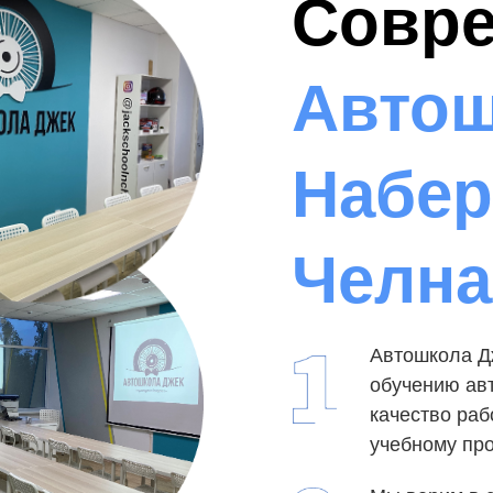
Совр
Автош
Набе
Челна
Автошкола Д
обучению авт
качество раб
учебному про