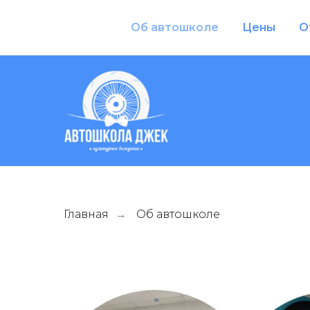
Об автошколе
Цены
О
Главная
Об автошколе
→