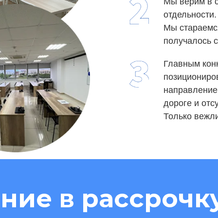
Мы верим в с
отдельности.
Мы стараемся
получалось с
Главным кон
позициониро
направление 
дороге и отс
Только вежли
ние в рассрочк