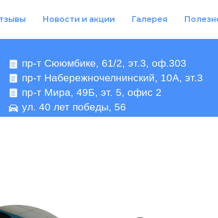
тзывы
Новости и акции
Галерея
Полезн
пр-т Сююмбике, 61/2, эт.3, оф.303
пр-т Набережночелнинский, 10А, эт.3
пр-т Мира, 49Б, эт. 5, офис 2
ул. 40 лет победы, 56